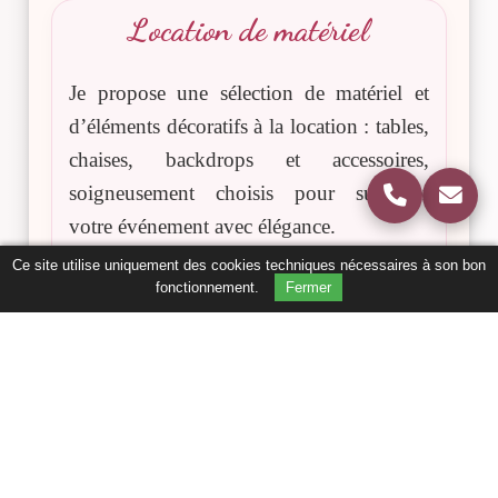
Location de matériel
Je propose une sélection de matériel et
d’éléments décoratifs à la location : tables,
chaises, backdrops et accessoires,
soigneusement choisis pour sublimer
votre événement avec élégance.
Ce site utilise uniquement des cookies techniques nécessaires à son bon
fonctionnement.
Fermer
Réserver en ligne
Basée en Vendée, j’interviens à La
Roche-sur-Yon, Les Sables-d’Olonne,
Moutiers-les-Mauxfaits et dans tout
le département.